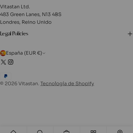
Vitastan Ltd.
483 Green Lanes, N13 4BS
Londres, Reino Unido
Legal Policies
P
España (EUR €)
X
Instagram
a
(Twitter)
í
Métodos
s
© 2026
Vitastan
.
Tecnología de Shopify
de
pago
/
r
e
g
i