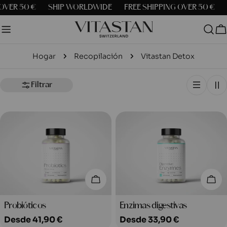
saltar
OVER 50 €
SHIP WORLDWIDE
FREE SHIPPING OVER 50 €
al
contenido
C
Hogar
Recopilación
Vitastan Detox
Filtrar
Elige Opciones
Elig
Tipo:
Tipo:
Probióticos
Enzimas digestivas
Precio
Desde 41,90 €
Precio
Desde 33,90 €