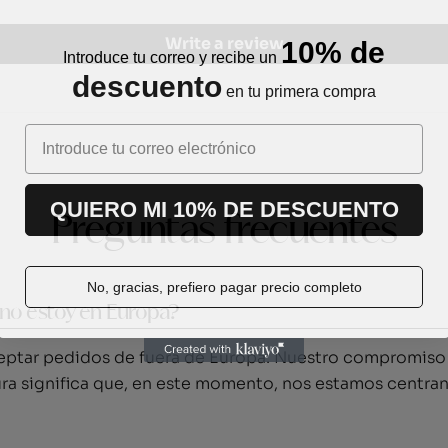
10% de
Write a review
Introduce tu correo y recibe un
descuento
en tu primera compra
QUIERO MI 10% DE DESCUENTO
Preguntas frecuentes
No, gracias, prefiero pagar precio completo
 no estoy en Europa?
ptar pedidos de fuera de Europa. Nuestro compromiso 
ura significa que, en este momento, nos estamos centran