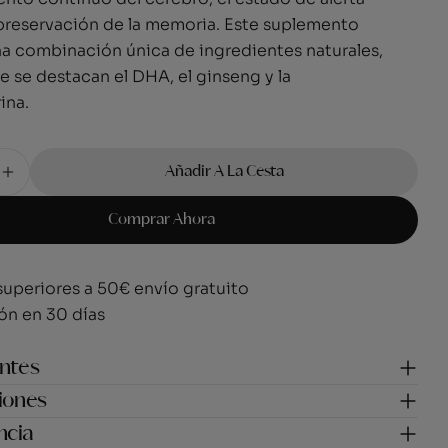
 preservación de la memoria. Este suplemento
n modal
a combinación única de ingredientes naturales,
e se destacan el DHA, el ginseng y la
rina.
Añadir A La Cesta
 Cantidad Para Estimulación Cerebral
Aumentar Cantidad Para Estimulación Cerebral
Comprar Ahora
superiores a 50€ envío gratuito
ón en 30 días
entes
iones
ncia