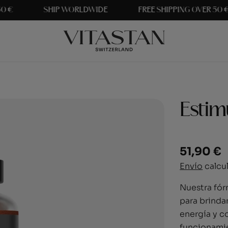
SHIP WORLDWIDE
FREE SHIPPING OVER 50 €
Estim
Precio
51,90 €
regular
Envío
calcul
Nuestra fó
para brinda
energía y c
funcionamie