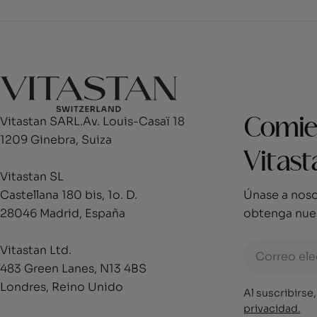
Vitastan SARL.Av. Louis-Casaï 18
Comien
1209 Ginebra, Suiza
Vitast
Vitastan SL
Castellana 180 bis, 1o. D.
Únase a noso
28046 Madrid, España
obtenga nues
Correo
Vitastan Ltd.
electrónico
483 Green Lanes, N13 4BS
Londres, Reino Unido
Al suscribirse
privacidad.