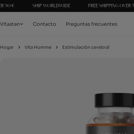
saltar
0 €
SHIP WORLDWIDE
FREE SHIPPING OVER 50 €
al
contenido
Vitastan
Contacto
Preguntas frecuentes
Hogar
Vita Homme
Estimulación cerebral
Saltar
a
información
del
producto