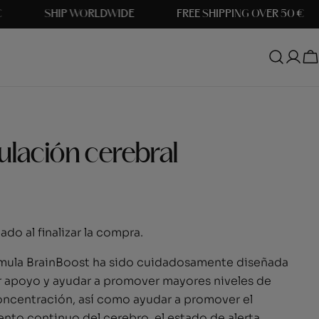
SHIP WORLDWIDE
FREE SHIPPING OVER 50 €
Acc
C
ulación cerebral
ado al finalizar la compra.
rmula BrainBoost ha sido cuidadosamente diseñada
r apoyo y ayudar a promover mayores niveles de
oncentración, así como ayudar a promover el
nto continuo del cerebro, el estado de alerta