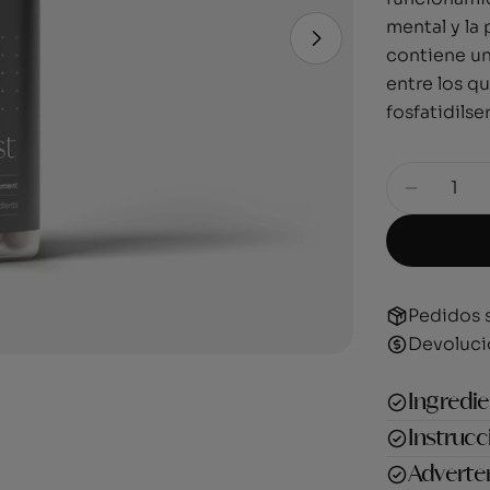
mental y la
Abrir medios 1 e
contiene un
entre los qu
fosfatidilse
Cantidad
Disminuir
Pedidos 
Devoluci
Ingredi
Instrucc
Adverte